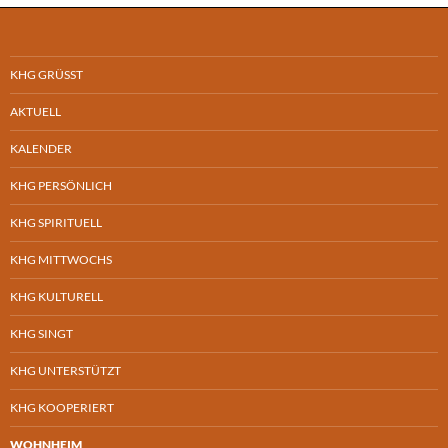
KHG GRÜSST
AKTUELL
KALENDER
KHG PERSÖNLICH
KHG SPIRITUELL
KHG MITTWOCHS
KHG KULTURELL
KHG SINGT
KHG UNTERSTÜTZT
KHG KOOPERIERT
WOHNHEIM